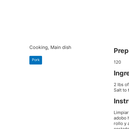
Cooking, Main dish
Prep
Pork
120
Ingr
2 lbs o
Salt to
Inst
Limpiar
adobo h
rollo y
cortado