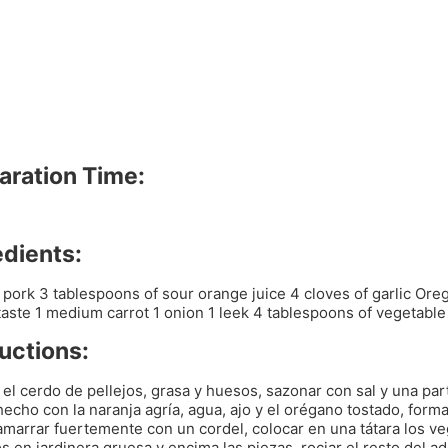
aration Time:
edients:
f pork 3 tablespoons of sour orange juice 4 cloves of garlic Ore
 taste 1 medium carrot 1 onion 1 leek 4 tablespoons of vegetable 
ructions:
 el cerdo de pellejos, grasa y huesos, sazonar con sal y una par
echo con la naranja agría, agua, ajo y el orégano tostado, form
 amarrar fuertemente con un cordel, colocar en una tátara los v
s en jardinera gruesa y encima las piezas, rociar el resto del a