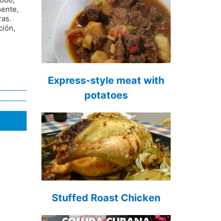
mente,
ras.
ción,
Express-style meat with
potatoes
Stuffed Roast Chicken