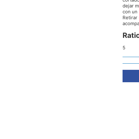
dejar m
con un 
Retirar
acompañ
Rati
5