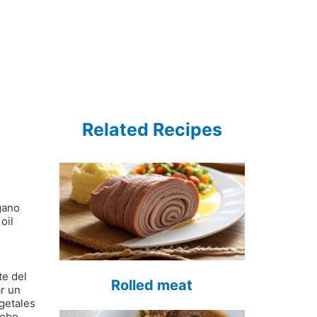
Related Recipes
gano
oil
te del
Rolled meat
ar un
egetales
dobo,